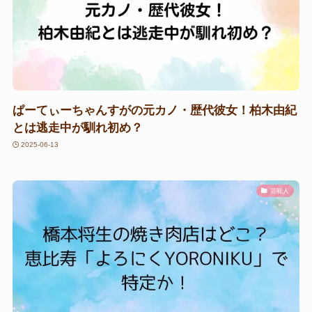
ぱーてぃーちゃんすがの元カノ・歴代彼女！柏木由紀
とは逃走中が馴れ初め？
2025-06-13
芸能人