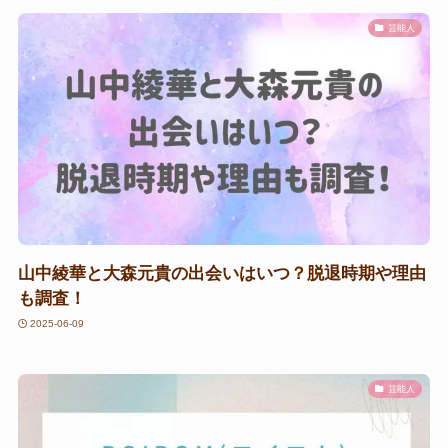
芸能人
山中綾華と大森元貴の出会いはいつ？脱退時期や理由
も調査！
2025-06-09
芸能人